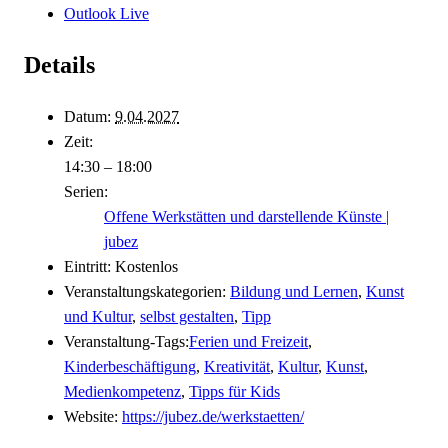
Outlook Live
Details
Datum:
9.04.2027
Zeit:
14:30 – 18:00
Serien:
Offene Werkstätten und darstellende Künste |
jubez
Eintritt:
Kostenlos
Veranstaltungskategorien:
Bildung und Lernen
,
Kunst
und Kultur
,
selbst gestalten
,
Tipp
Veranstaltung-Tags:
Ferien und Freizeit
,
Kinderbeschäftigung
,
Kreativität
,
Kultur
,
Kunst
,
Medienkompetenz
,
Tipps für Kids
Website:
https://jubez.de/werkstaetten/