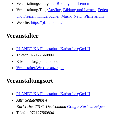
Veranstaltungskategorie:
Bildung und Lernen
Veranstaltung-Tags:
Ausflug
,
Bildung und Lernen
,
Ferien
und Freizeit
,
Kinderbücher
,
Musik
,
Natur
,
Planetarium
Website:
https://planet-ka.de/
Veranstalter
PLANET KA Planetarium Karlsruhe gGmbH
Telefon
072127660804
E-Mail
info@planet-ka.de
Veranstalter-Website anzeigen
Veranstaltungsort
PLANET KA Planetarium Karlsruhe gGmbH
Alter Schlachthof 4
Karlsruhe
,
76131
Deutschland
Google Karte anzeigen
Telefon
072127660804