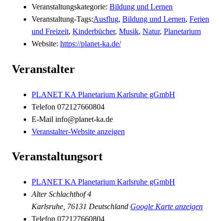
Veranstaltungskategorie:
Bildung und Lernen
Veranstaltung-Tags:
Ausflug
,
Bildung und Lernen
,
Ferien
und Freizeit
,
Kinderbücher
,
Musik
,
Natur
,
Planetarium
Website:
https://planet-ka.de/
Veranstalter
PLANET KA Planetarium Karlsruhe gGmbH
Telefon
072127660804
E-Mail
info@planet-ka.de
Veranstalter-Website anzeigen
Veranstaltungsort
PLANET KA Planetarium Karlsruhe gGmbH
Alter Schlachthof 4
Karlsruhe
,
76131
Deutschland
Google Karte anzeigen
Telefon
072127660804